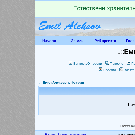
Естествени хранителн
Начало
За мен
Уеб проекти
Гале
.::Ем
Въпроси/Отговори
Търсене
По
Профил
Влезте
.::Емил Алексов::. Форуми
Ням
Powered by
Начало
За мен
Коментари
© 2004-2006 Е