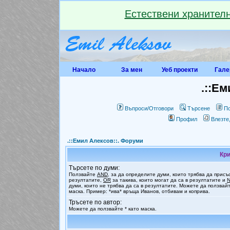
Естествени хранителн
Начало
За мен
Уеб проекти
Гале
.::Ем
Въпроси/Отговори
Търсене
По
Профил
Влезте
.::Емил Алексов::. Форуми
Кри
Търсете по думи:
Ползвайте
AND
, за да определите думи, които трябва да присъ
резултатите,
OR
за такива, които могат да са в резултатите и
думи, които не трябва да са в резултатите. Можете да ползвайт
маска. Пример: *ива* връща Иванов, отбивам и коприва.
Тръсете по автор:
Можете да ползвайте * като маска.