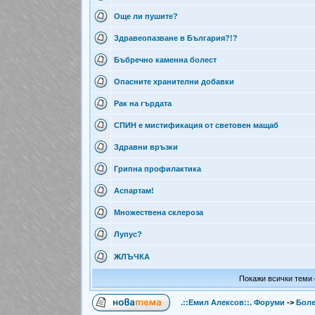
Още ли пушите?
Здравеопазване в България?!?
Бъбречно каменна болест
Опасните хранителни добавки
Рак на гърдата
СПИН е мистификация от световен мащаб
Здравни връзки
Грипна профилактика
Аспартам!
Множествена склероза
Лупус?
ЖЛЪЧКА
Покажи всички теми 
.::Емил Алексов::. Форуми
->
Боле