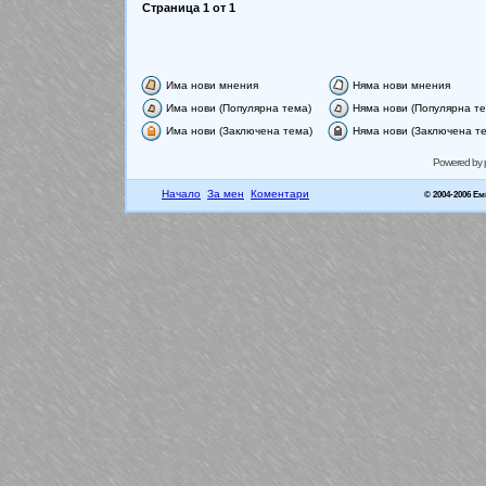
Страница
1
от
1
Има нови мнения
Няма нови мнения
Има нови (Популярна тема)
Няма нови (Популярна те
Има нови (Заключена тема)
Няма нови (Заключена т
Powered by
Начало
За мен
Коментари
© 2004-2006 Е