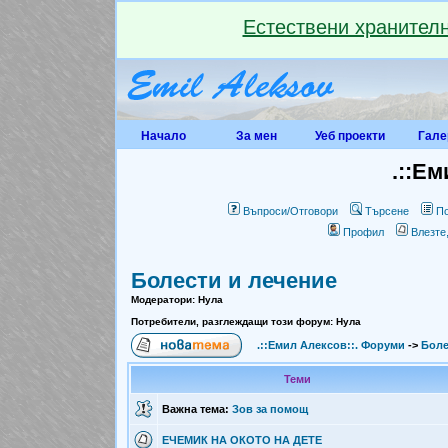
Естествени хранителн
Начало
За мен
Уеб проекти
Гале
.::Ем
Въпроси/Отговори
Търсене
По
Профил
Влезте
Болести и лечение
Модератори: Нула
Потребители, разглеждащи този форум: Нула
.::Емил Алексов::. Форуми
->
Боле
Теми
Важна тема:
Зов за помощ
ЕЧЕМИК НА ОКОТО НА ДЕТЕ